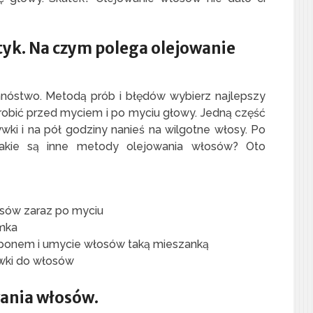
tyk. Na czym polega olejowanie
nóstwo. Metodą prób i błędów wybierz najlepszy
robić przed myciem i po myciu głowy. Jedną część
wki i na pół godziny nanieś na wilgotne włosy. Po
akie są inne metody olejowania włosów? Oto
osów zaraz po myciu
mka
amponem i umycie włosów taką mieszanką
ywki do włosów
wania włosów.