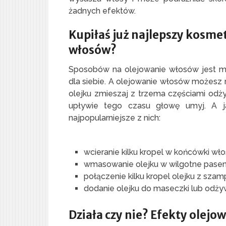
żadnych efektów.
Kupiłaś już najlepszy kosme
włosów?
Sposobów na olejowanie włosów jest m
dla siebie. A olejowanie włosów możesz 
olejku zmieszaj z trzema częściami odży
upływie tego czasu głowę umyj. A j
najpopularniejsze z nich:
wcieranie kilku kropel w końcówki wł
wmasowanie olejku w wilgotne pase
połączenie kilku kropel olejku z sz
dodanie olejku do maseczki lub odż
Działa czy nie? Efekty olejo