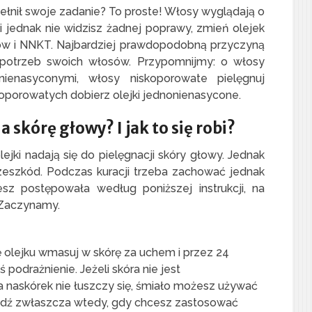
łnił swoje zadanie? To proste! Włosy wyglądają o
li jednak nie widzisz żadnej poprawy, zmień olejek
ików i NNKT. Najbardziej prawdopodobną przyczyną
o potrzeb swoich włosów. Przypomnijmy: o włosy
ienasyconymi, włosy niskoporowate pielęgnuj
oporowatych dobierz olejki jednonienasycone.
 skórę głowy? I jak to się robi?
lejki nadają się do pielęgnacji skóry głowy. Jednak
zeszkód. Podczas kuracji trzeba zachować jednak
esz postępowała według poniższej instrukcji, na
 Zaczynamy.
ę olejku wmasuj w skórę za uchem i przez 24
 podrażnienie. Jeżeli skóra nie jest
a naskórek nie łuszczy się, śmiało możesz używać
adź zwłaszcza wtedy, gdy chcesz zastosować