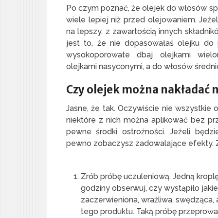
Po czym poznać, że olejek do włosów spe
wiele lepiej niż przed olejowaniem. Jeże
na lepszy, z zawartością innych składn
jest to, że nie dopasowałaś olejku d
wysokoporowate dbaj olejkami wielon
olejkami nasyconymi, a do włosów średni
Czy olejek można nakładać na
Jasne, że tak. Oczywiście nie wszystkie o
niektóre z nich można aplikować bez pr
pewne środki ostrożności. Jeżeli będzi
pewno zobaczysz zadowalające efekty.
Zrób próbę uczuleniową. Jedną kropl
godziny obserwuj, czy wystąpiło jakieś
zaczerwieniona, wrażliwa, swędząca, 
tego produktu. Taką próbę przeprow