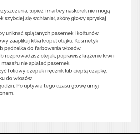
zyszczenia, łupież i martwy naskórek nie mogą
 szybciej się wchłaniał, skórę głowy spryskaj
aby uniknąć splątanych pasemek i kołtunów.
owy zaaplikuj kilka kropel olejku. Kosmetyk
ub pędzelka do farbowania włosów.
 rozprowadzisz olejek, poprawisz krążenie krwi i
s masażu nie splątać pasemek.
ć foliowy czepek i ręcznik lub ciepłą czapkę.
jku do włosów.
godzin. Po upływie tego czasu głowę umyj
ponem.