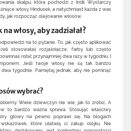
wania skalpu, która pochodzi z Indii. Wystarczy
lśniące włosy Hindusek, a natychmiast każda z was
ady, jak rozpocząć olejowanie włosów.
k na włosy, aby zadziałał?
odpowiedzi na to pytanie. To, jak często aplikować
żeli stosowałaś rozjaśniacze, farby lub często
powinnaś robić przynajmniej dwa razy w tygodniu. I
ponem. Jeśli twoje włosy nie są tak bardzo
 dwa tygodnie. Pamiętaj jednak, aby nie pominąć
włosów wybrać?
roblemy. Wiele dziewczyn nie wie, jak to zrobić. A
w to bardzo ważna sprawa. Stosując właściwy
kóry głowy na pewno poprawi się. Na blogach
skazówek, które ułatwią ci zakup olejku. Nie
który dedykowany jest konkretnej porowatości