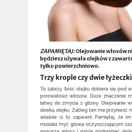
ZAPAMIĘTAJ:
Olejowanie włosów ni
będziesz używała olejków z zawarto
tylko powierzchniowo.
Trzy krople czy dwie łyżeczki
To zależy. Ilość olejku dobiera się pod w
porowatości włosów. Duże znaczenie ma
łatwy do zmycia z głowy. Olejowanie wł
dawką olejku. Zabieg ten ma przynieść n
właśnie ci to zapewni. Pamiętaj, że im
musiała myć głowę oczyszczającym szam
wysusza włosy i może podrażniać skór