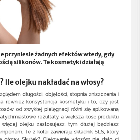
e przyniesie żadnych efektów wtedy, gdy
ścią silikonów. Te kosmetyki działają
? Ile olejku nakładać na włosy?
zględem długości, objętości, stopnia zniszczenia i
 również konsystencja kosmetyku i to, czy jest
osów od zwykłej pielęgnacji różni się aplikowaną
atychmiastowe rezultaty, a większa ilość produktu
 więcej olejku zastosujesz, tym dłużej będziesz
ponem. Te z kolei zawierają składnik SLS, który
ę głowy. Skutek? Olejowanie włosów nie dało ci