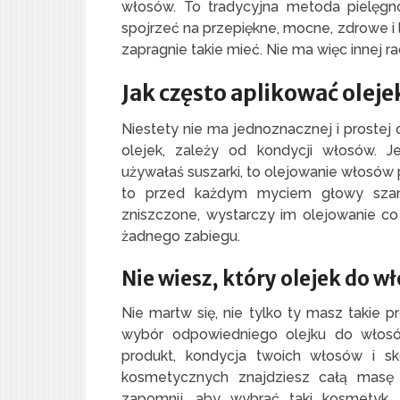
włosów. To tradycyjna metoda pielęgno
spojrzeć na przepiękne, mocne, zdrowe i 
zapragnie takie mieć. Nie ma więc innej r
Jak często aplikować oleje
Niestety nie ma jednoznacznej i prostej 
olejek, zależy od kondycji włosów. Je
używałaś suszarki, to olejowanie włosów 
to przed każdym myciem głowy szam
zniszczone, wystarczy im olejowanie co
żadnego zabiegu.
Nie wiesz, który olejek do 
Nie martw się, nie tylko ty masz takie p
wybór odpowiedniego olejku do włosó
produkt, kondycja twoich włosów i s
kosmetycznych znajdziesz całą masę w
zapomnij, aby wybrać taki kosmetyk, 